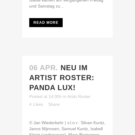
Gäste kamen am vergangenen Freitag
und Samstag zu...
READ MORE
06 APR.
NEU IM
ARTIST ROSTER:
PANDA LUX!
Posted at 14:00h
in
Artist Roster
4
Likes
Share
© Jan Wiederkehr | v.l.n.r.: Silvan Kuntz,
Janos Mijnnsen, Samuel Kuntz, Isabell
König (undercover), Marc Bernegger