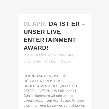
01 APR.
DA IST ER –
UNSER LIVE
ENTERTAINMENT
AWARD!
Posted at 09:31h
in
Artist Roster
,
undercover
3
Likes
Share
REKORDZAHLEN UND EIN
HÜBSCHER PREIS:BOSSE,
UNDERCOVER & DER „ALLES IST
JETZT“-LIVEZYKLUS Seit über 11
Jahren kümmern wir uns um die
Liveaktivitäten von Axel Bosse. Mit dem
gleichnamigen Livezyklus zum aktuellen