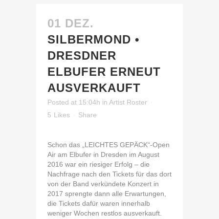
01 DEZ.
SILBERMOND •
DRESDNER
ELBUFER ERNEUT
AUSVERKAUFT
Posted at 15:04h
in
Artist Roster
5
Likes
Share
Schon das „LEICHTES GEPÄCK“-Open
Air am Elbufer in Dresden im August
2016 war ein riesiger Erfolg – die
Nachfrage nach den Tickets für das dort
von der Band verkündete Konzert in
2017 sprengte dann alle Erwartungen,
die Tickets dafür waren innerhalb
weniger Wochen restlos ausverkauft.