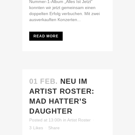
Nummer-1-Album „Alles Ist Jetzt“
konnten wir jetzt gemeinsam einen
doppelten Erfolg verbuchen. Mit zwei
ausverkauften Konzerten...
READ MORE
01 FEB.
NEU IM
ARTIST ROSTER:
MAD HATTER’S
DAUGHTER
Posted at 13:00h
in
Artist Roster
3
Likes
Share