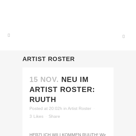
ARTIST ROSTER
15 NOV.
NEU IM
ARTIST ROSTER:
RUUTH
Posted at 20:02h
in
Artist Roster
3
Likes
Share
HERZLICH WILLKOMMEN RUUTH! Wir