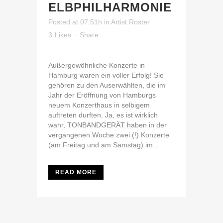
ELBPHILHARMONIE
Posted at 07:51h
in
Artist Roster
3
Likes
Share
Außergewöhnliche Konzerte in
Hamburg waren ein voller Erfolg! Sie
gehören zu den Auserwählten, die im
Jahr der Eröffnung von Hamburgs
neuem Konzerthaus in selbigem
auftreten durften. Ja, es ist wirklich
wahr, TONBANDGERÄT haben in der
vergangenen Woche zwei (!) Konzerte
(am Freitag und am Samstag) im...
READ MORE