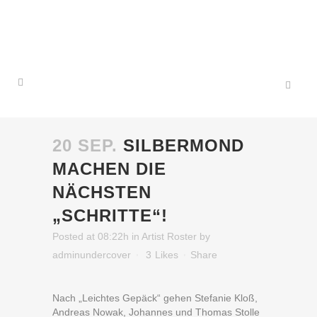
20 SEP.
SILBERMOND
MACHEN DIE
NÄCHSTEN
„SCHRITTE“!
Posted at 08:22h
in
Artist Roster
by
adminundercover
3
Likes
Share
Nach „Leichtes Gepäck“ gehen Stefanie Kloß,
Andreas Nowak, Johannes und Thomas Stolle