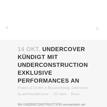
14 OKT.
UNDERCOVER
KÜNDIGT MIT
UNDERCONSTRUCTION
EXKLUSIVE
PERFORMANCES AN
Posted at 14:06h
in
Braunschweig
,
undercover
by
adminundercover
10
Likes
Share
Mit UNDERCONSTRUCTION verwandeln wir