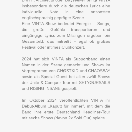
BMTH, Architects oder Dayseeker bringt VINTA
insbesondere durch die deutschen Lyrics eine
individuelle Note in eine ansonsten
englischsprachig geprägte Szene.
Eine VINTA-Show bedeutet Energie – Songs,
die große Gefühle transportieren und
eingängige Lyrics zum Mitsingen ergeben ein
Gesamtbild, das mitreißt – egal ob großes
Festival oder intimes Clubkonzert.
2024 hat sich VINTA als Supportband einen
Namen in der Szene gemacht und Shows im
Vorprogramm von GHØSTKID und CHAOSBAY
sowie als Special Guest bei allen zwölf Shows
der Unite & Conquer Tour mit SETYØURSAILS
und RISING INSANE gespielt.
Im Oktober 2024 veröffentlichten VINTA ihr
Debut-Album „Kaputt für immer“, mit dem die
Band ihre erste Deutschland Headliner-Tour
mit sechs Shows (davon 2x Sold Out) spielte.