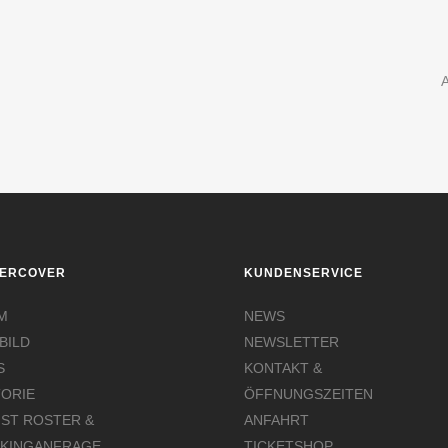
ERCOVER
KUNDENSERVICE
M
NEWS
BILD
NEWSLETTER
S
KONTAKT &
TORIE
ÖFFNUNGSZEITEN
IST ROSTER &
ANFAHRT
KINGANFRAGE
TICKETSHOP