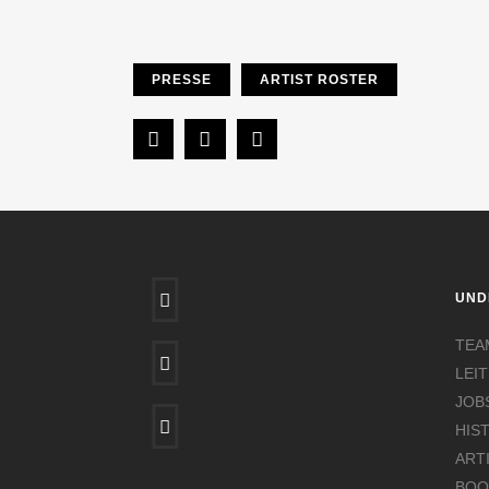
PRESSE
ARTIST ROSTER
UND
TEA
LEIT
JOB
HIS
ART
BOO