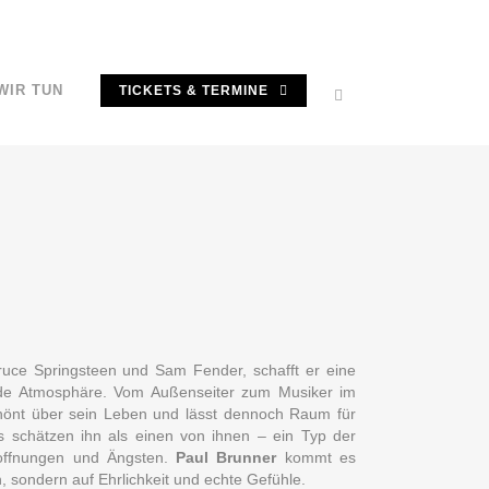
WIR TUN
TICKETS & TERMINE
Bruce Springsteen und Sam Fender, schafft er eine
nde Atmosphäre. Vom Außenseiter zum Musiker im
hönt über sein Leben und lässt dennoch Raum für
 schätzen ihn als einen von ihnen – ein Typ der
offnungen und Ängsten.
Paul Brunner
kommt es
n, sondern auf Ehrlichkeit und echte Gefühle.