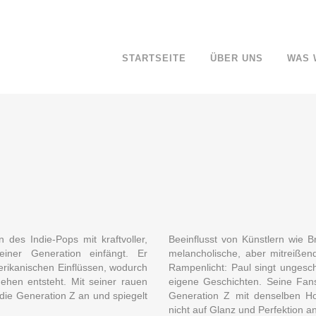
STARTSEITE
ÜBER UNS
WAS 
 des Indie-Pops mit kraftvoller,
Beeinflusst von Künstlern wie 
einer Generation einfängt. Er
melancholische, aber mitreiße
merikanischen Einflüssen, wodurch
Rampenlicht: Paul singt ungesc
ehen entsteht. Mit seiner rauen
eigene Geschichten. Seine Fans
 die Generation Z an und spiegelt
Generation Z mit denselben H
nicht auf Glanz und Perfektion a