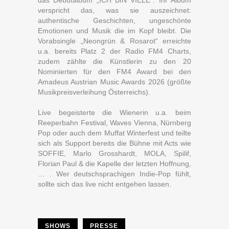
das Debütalbum „ICH BIN VIELE“. Ihr Album
verspricht das, was sie auszeichnet:
authentische Geschichten, ungeschönte
Emotionen und Musik die im Kopf bleibt. Die
Vorabsingle „Neongrün & Rosarot“ erreichte
u.a. bereits Platz 2 der Radio FM4 Charts,
zudem zählte die Künstlerin zu den 20
Nominierten für den FM4 Award bei den
Amadeus Austrian Music Awards 2026 (größte
Musikpreisverleihung Österreichs).
Live begeisterte die Wienerin u.a. beim
Reeperbahn Festival, Waves Vienna, Nürnberg
Pop oder auch dem Muffat Winterfest und teilte
sich als Support bereits die Bühne mit Acts wie
SOFFIE, Marlo Grosshardt, MOLA, Spilif,
Florian Paul & die Kapelle der letzten Hoffnung,
… . Wer deutschsprachigen Indie-Pop fühlt,
sollte sich das live nicht entgehen lassen.
SHOWS
PRESSE