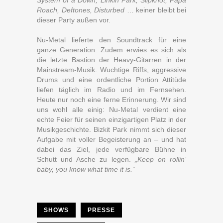
System of a Down, Linkin Park, Slipknot, Papa
Roach, Deftones, Disturbed
… keiner bleibt bei
dieser Party außen vor.
Nu-Metal lieferte den Soundtrack für eine
ganze Generation. Zudem erwies es sich als
die letzte Bastion der Heavy-Gitarren in der
Mainstream-Musik. Wuchtige Riffs, aggressive
Drums und eine ordentliche Portion Attitüde
liefen täglich im Radio und im Fernsehen.
Heute nur noch eine ferne Erinnerung. Wir sind
uns wohl alle einig: Nu-Metal verdient eine
echte Feier für seinen einzigartigen Platz in der
Musikgeschichte. Bizkit Park nimmt sich dieser
Aufgabe mit voller Begeisterung an – und hat
dabei das Ziel, jede verfügbare Bühne in
Schutt und Asche zu legen.
„Keep on rollin’
baby, you know what time it is.“
SHOWS
PRESSE