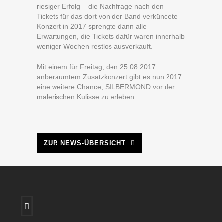
riesiger Erfolg – die Nachfrage nach den
Tickets für das dort von der Band verkündete
Konzert in 2017 sprengte dann alle
Erwartungen, die Tickets dafür waren innerhalb
weniger Wochen restlos ausverkauft.
Mit einem für Freitag, den 25.08.2017
anberaumtem Zusatzkonzert gibt es nun 2017
eine weitere Chance, SILBERMOND vor der
malerischen Kulisse zu erleben.
ZUR NEWS-ÜBERSICHT