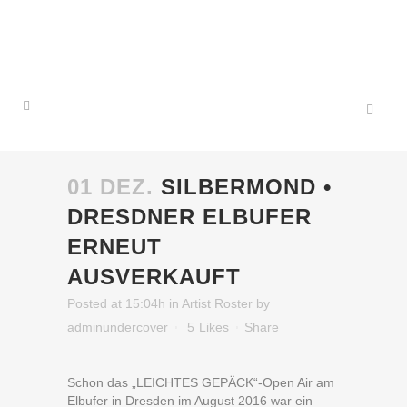
01 DEZ.
SILBERMOND •
DRESDNER ELBUFER
ERNEUT
AUSVERKAUFT
Posted at 15:04h
in
Artist Roster
by
adminundercover
5
Likes
Share
Schon das „LEICHTES GEPÄCK“-Open Air am
Elbufer in Dresden im August 2016 war ein