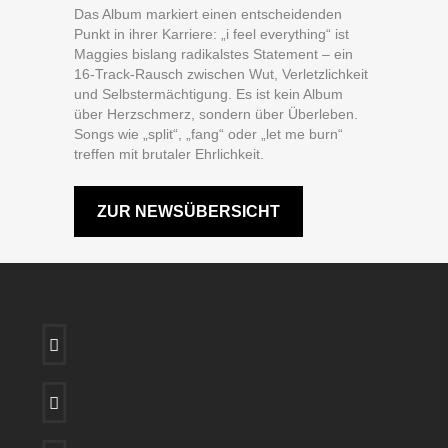
Das Album markiert einen entscheidenden
Punkt in ihrer Karriere: „i feel everything“ ist
Maggies bislang radikalstes Statement – ein
16-Track-Rausch zwischen Wut, Verletzlichkeit
und Selbstermächtigung. Es ist kein Album
über Herzschmerz, sondern über Überleben.
Songs wie „split“, „fang“ oder „let me burn“
treffen mit brutaler Ehrlichkeit.
ZUR NEWSÜBERSICHT