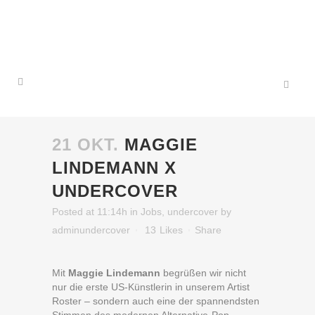
21 OKT.
MAGGIE
LINDEMANN X
UNDERCOVER
Posted at 11:14h
in
Jobs
,
undercover
by
adminundercover
13
Likes
Share
Mit
Maggie Lindemann
begrüßen wir nicht
nur die erste US-Künstlerin in unserem Artist
Roster – sondern auch eine der spannendsten