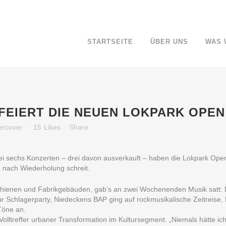
STARTSEITE
ÜBER UNS
WAS 
EIERT DIE NEUEN LOKPARK OPEN 
ercover
15
Likes
Share
bei sechs Konzerten – drei davon ausverkauft – haben die Lokpark Ope
 nach Wiederholung schreit.
 Schienen und Fabrikgebäuden, gab‘s an zwei Wochenenden Musik satt:
 zur Schlagerparty, Niedeckens BAP ging auf rockmusikalische Zeitreise,
Töne an.
lltreffer urbaner Transformation im Kultursegment. „Niemals hätte ich 