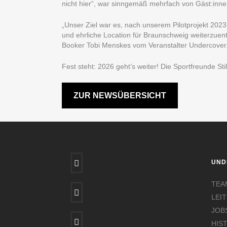
nicht hier“, war sinngemäß mehrfach von Gäst:inne
„Unser Ziel war es, nach unserem Pilotprojekt 202
und ehrliche Location für Braunschweig weiterzuen
Booker Tobi Menskes vom Veranstalter Undercover
Fest steht: 2026 geht’s weiter! Die Sportfreunde S
ZUR NEWSÜBERSICHT
UND
TEA
LEIT
JOB
HIS