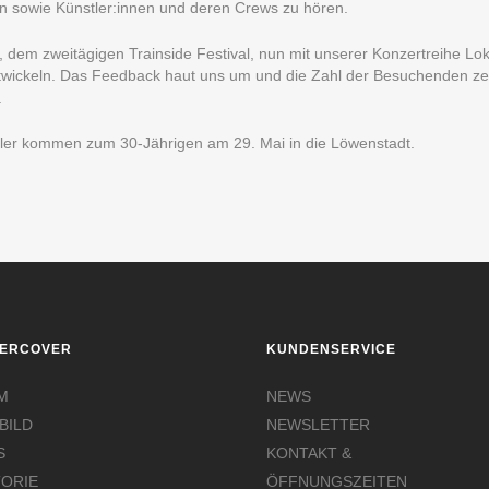
n sowie Künstler:innen und deren Crews zu hören.
3, dem zweitägigen Trainside Festival, nun mit unserer Konzertreihe L
twickeln. Das Feedback haut uns um und die Zahl der Besuchenden zeig
.
tiller kommen zum 30-Jährigen am 29. Mai in die Löwenstadt.
ERCOVER
KUNDENSERVICE
M
NEWS
BILD
NEWSLETTER
S
KONTAKT &
TORIE
ÖFFNUNGSZEITEN