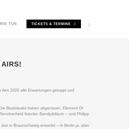
WIR TUN
TICKETS & TERMINE
AIRS!
n Airs 2025 alle Erwartungen getoppt und
 Die Beatsteaks haben abgerissen, Element Of
 Revolverheld feierten Bandjubiläum – und Philipp
das in Braunschweig erwartet – in Berlin ja, aber