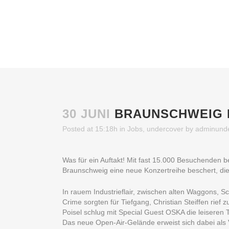
30 JUNI
BRAUNSCHWEIG F
Posted at 15:18h
in
Jobs
,
undercover
by
adminund
Was für ein Auftakt! Mit fast 15.000 Besuchenden 
Braunschweig eine neue Konzertreihe beschert, die
In rauem Industrieflair, zwischen alten Waggons,
Crime sorgten für Tiefgang, Christian Steiffen rief
Poisel schlug mit Special Guest OSKA die leiseren 
Das neue Open-Air-Gelände erweist sich dabei als Vo