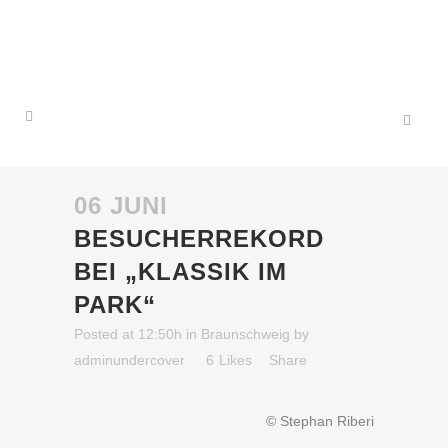
06 JUNI
BESUCHERREKORD
BEI „KLASSIK IM
PARK“
Posted at 12:50h
in
Braunschweig
by
adminundercover
6
Likes
Share
© Stephan Riberi