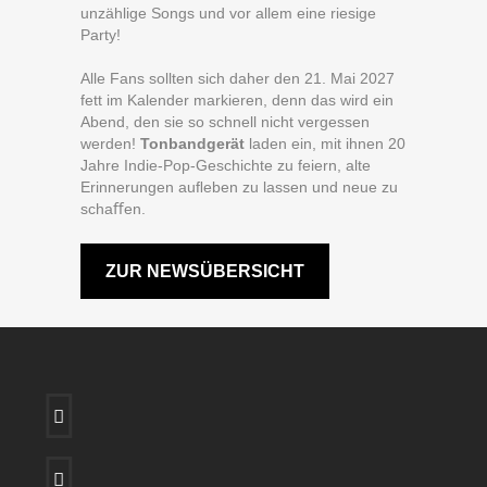
unzählige Songs und vor allem eine riesige
Party!
Alle Fans sollten sich daher den 21. Mai 2027
fett im Kalender markieren, denn das wird ein
Abend, den sie so schnell nicht vergessen
werden!
Tonbandgerät
laden ein, mit ihnen 20
Jahre Indie-Pop-Geschichte zu feiern, alte
Erinnerungen auﬂeben zu lassen und neue zu
schaﬀen.
ZUR NEWSÜBERSICHT