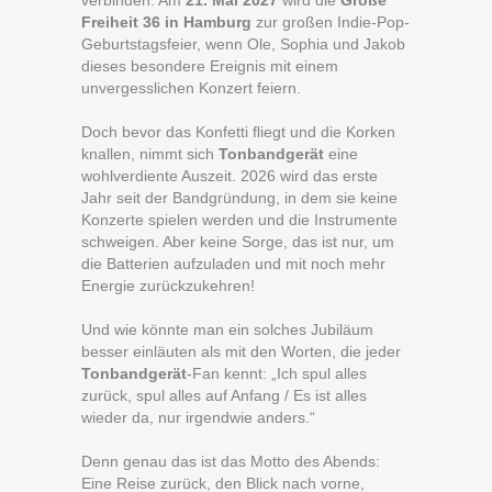
verbinden. Am
21. Mai 2027
wird die
Große
Freiheit 36 in Hamburg
zur großen Indie-Pop-
Geburtstagsfeier, wenn Ole, Sophia und Jakob
dieses besondere Ereignis mit einem
unvergesslichen Konzert feiern.
Doch bevor das Konfetti ﬂiegt und die Korken
knallen, nimmt sich
Tonbandgerät
eine
wohlverdiente Auszeit. 2026 wird das erste
Jahr seit der Bandgründung, in dem sie keine
Konzerte spielen werden und die Instrumente
schweigen. Aber keine Sorge, das ist nur, um
die Batterien aufzuladen und mit noch mehr
Energie zurückzukehren!
Und wie könnte man ein solches Jubiläum
besser einläuten als mit den Worten, die jeder
Tonbandgerät
-Fan kennt: „Ich spul alles
zurück, spul alles auf Anfang / Es ist alles
wieder da, nur irgendwie anders.“
Denn genau das ist das Motto des Abends:
Eine Reise zurück, den Blick nach vorne,