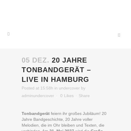
05 DEZ.
20 JAHRE
TONBANDGERÄT –
LIVE IN HAMBURG
Posted at 15:58h
in
undercover
by
adminundercover
0
Likes
Share
Tonbandgerät
feiern ihr großes Jubiläum! 20
Jahre Bandgeschichte, 20 Jahre voller
Melodien, die im Ohr bleiben und Texten, die